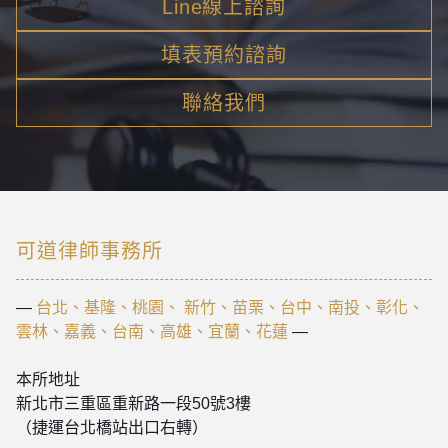
Line線上諮詢
填表預約諮詢
聯絡我們
可道律師事務所
—
台北、基隆、桃園、 新竹、苗栗、台中、南投、彰化、
雲林、嘉義、台南、高雄、宜蘭、花蓮
—
本所地址
新北市三重區重新路一段50號3樓
（捷運台北橋站出口右轉）